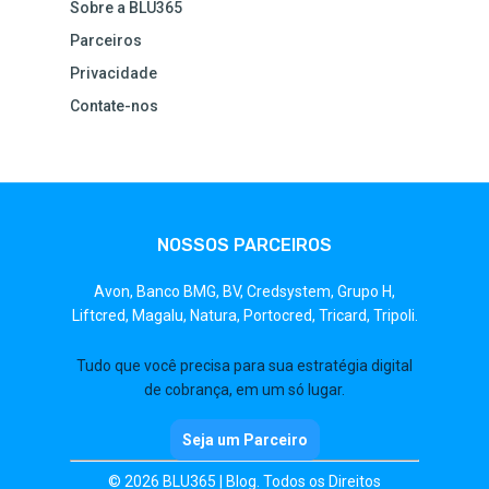
Sobre a BLU365
Parceiros
Privacidade
Contate-nos
NOSSOS PARCEIROS
Avon,
Banco BMG,
BV,
Credsystem,
Grupo H,
Liftcred,
Magalu,
Natura,
Portocred,
Tricard,
Tripoli.
Tudo que você precisa para sua estratégia digital
de cobrança, em um só lugar.
Seja um Parceiro
© 2026 BLU365 | Blog. Todos os Direitos