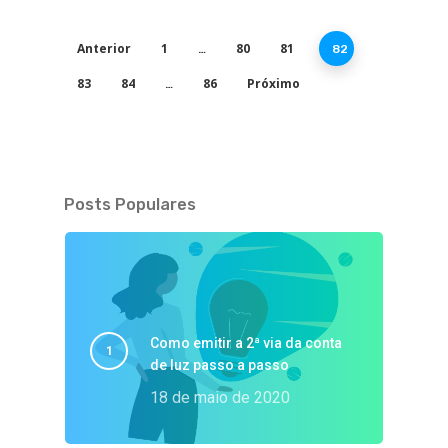
Anterior
1
80
81
…
82
83
84
86
Próximo
…
Posts Populares
Como emitir a 2ª via da conta
de luz passo a passo
18 de maio de 2020