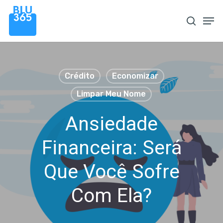
Pular
Men
procura
para
o
conteúdo
principal
Crédito
Economizar
Limpar Meu Nome
Ansiedade
Financeira: Será
Que Você Sofre
Com Ela?