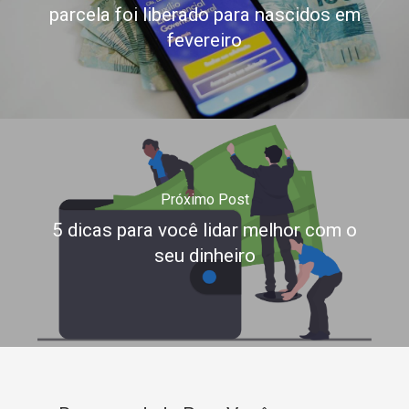
parcela foi liberado para nascidos em
fevereiro
Próximo Post
5 dicas para você lidar melhor com o
seu dinheiro