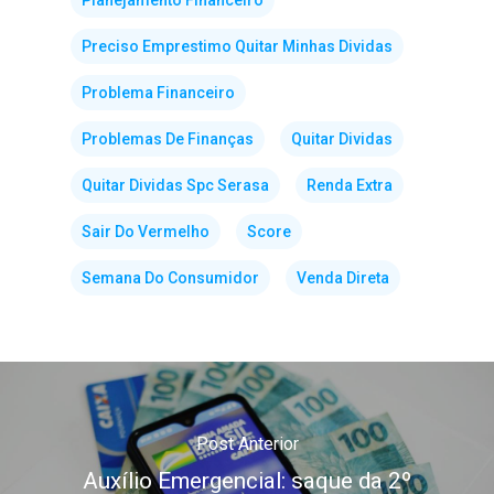
Planejamento Financeiro
Preciso Emprestimo Quitar Minhas Dividas
Problema Financeiro
Problemas De Finanças
Quitar Dividas
Quitar Dividas Spc Serasa
Renda Extra
Sair Do Vermelho
Score
Semana Do Consumidor
Venda Direta
Post Anterior
Auxílio Emergencial: saque da 2º