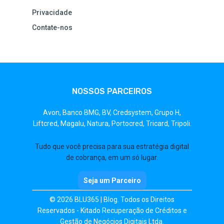
Privacidade
Contate-nos
NOSSOS PARCEIROS
Avon,
Banco BMG,
BV,
Credsystem,
Grupo H,
Liftcred,
Magalu,
Natura,
Portocred,
Tricard,
Tripoli.
Tudo que você precisa para sua estratégia digital
de cobrança, em um só lugar.
Seja um Parceiro
© 2026 BLU365 | Blog. Todos os Direitos
Reservados - Kitado Recuperação de Créditos e
Gestão de Negócios Digitais Ltda.