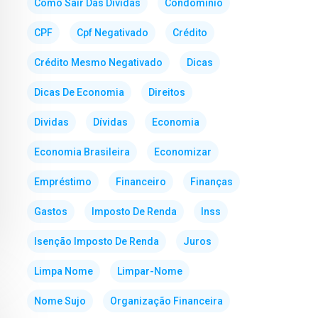
Como Sair Das Dividas
Condominio
CPF
Cpf Negativado
Crédito
Crédito Mesmo Negativado
Dicas
Dicas De Economia
Direitos
Dividas
Dívidas
Economia
Economia Brasileira
Economizar
Empréstimo
Financeiro
Finanças
Gastos
Imposto De Renda
Inss
Isenção Imposto De Renda
Juros
Limpa Nome
Limpar-Nome
Nome Sujo
Organização Financeira