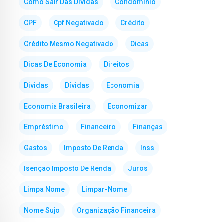
Como Sair Das Dividas
Condominio
CPF
Cpf Negativado
Crédito
Crédito Mesmo Negativado
Dicas
Dicas De Economia
Direitos
Dividas
Dívidas
Economia
Economia Brasileira
Economizar
Empréstimo
Financeiro
Finanças
Gastos
Imposto De Renda
Inss
Isenção Imposto De Renda
Juros
Limpa Nome
Limpar-Nome
Nome Sujo
Organização Financeira