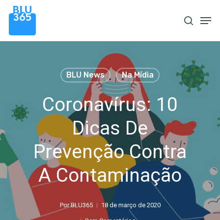
Pular
Men
procura
para
o
conteúdo
principal
BLU News
Na Mídia
Coronavírus: 10
Dicas De
Prevenção Contra
A Contaminação
Por
BLU365
18 de março de 2020