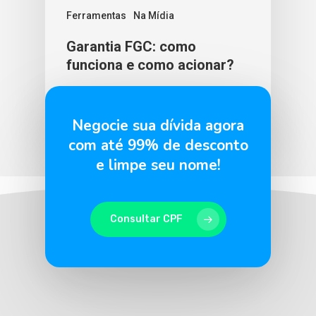
Ferramentas
Na Mídia
Garantia FGC: como
funciona e como acionar?
BLU365
6 de fevereiro de 2026
Negocie sua dívida agora
com até 99% de desconto
e limpe seu nome!
Consultar CPF