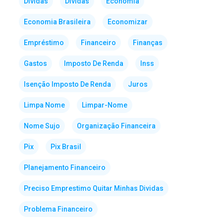
Dividas
Dívidas
Economia
Economia Brasileira
Economizar
Empréstimo
Financeiro
Finanças
Gastos
Imposto De Renda
Inss
Isenção Imposto De Renda
Juros
Limpa Nome
Limpar-Nome
Nome Sujo
Organização Financeira
Pix
Pix Brasil
Planejamento Financeiro
Preciso Emprestimo Quitar Minhas Dividas
Problema Financeiro