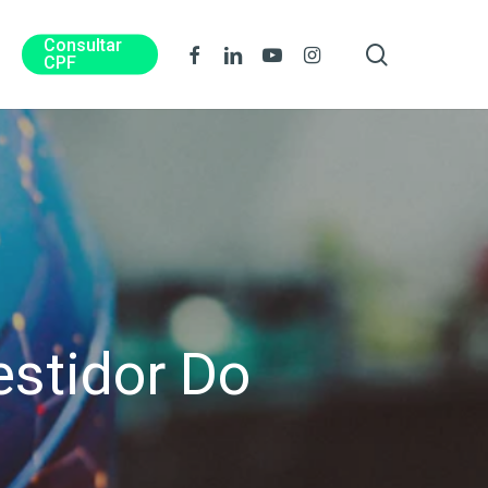
Consultar
procura
Facebook
Linkedin
Youtube
Instagram
CPF
estidor Do