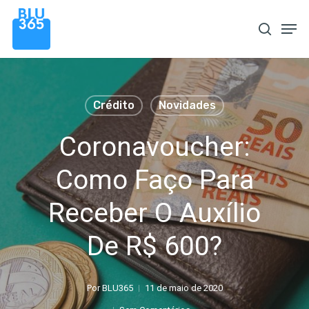
Pular
Men
procura
para
o
conteúdo
principal
Crédito
Novidades
Coronavoucher:
Como Faço Para
Receber O Auxílio
De R$ 600?
Por
BLU365
11 de maio de 2020