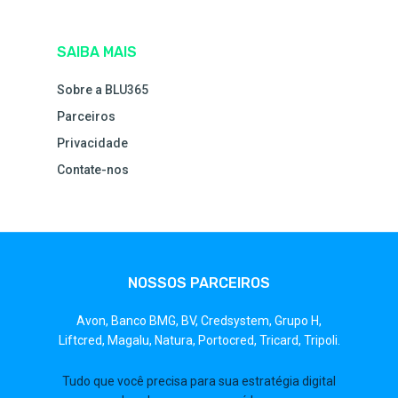
SAIBA MAIS
Sobre a BLU365
Parceiros
Privacidade
Contate-nos
NOSSOS PARCEIROS
Avon,
Banco BMG,
BV,
Credsystem,
Grupo H,
Liftcred,
Magalu,
Natura,
Portocred,
Tricard,
Tripoli.
Tudo que você precisa para sua estratégia digital