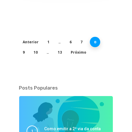
Anterior
1
6
7
…
8
9
10
13
Próximo
…
Posts Populares
Como emitir a 2ª via da conta