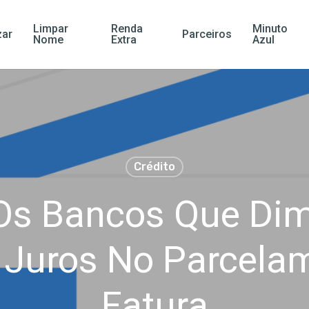
Limpar
Renda
Minuto
ar
Parceiros
Nome
Extra
Azul
Crédito
Os Bancos Que Dim
 Juros No Parcela
Fatura