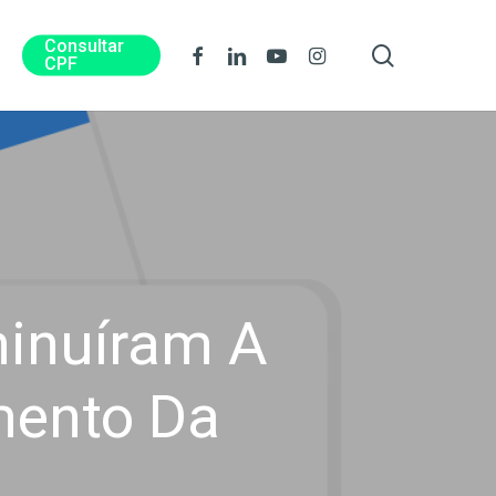
Consultar
procura
Facebook
Linkedin
Youtube
Instagram
CPF
inuíram A
mento Da