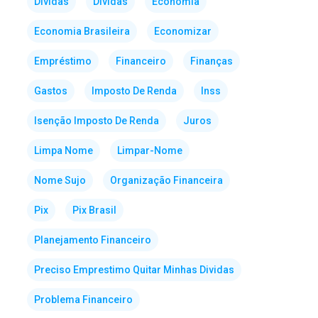
Dividas
Dívidas
Economia
Economia Brasileira
Economizar
Empréstimo
Financeiro
Finanças
Gastos
Imposto De Renda
Inss
Isenção Imposto De Renda
Juros
Limpa Nome
Limpar-Nome
Nome Sujo
Organização Financeira
Pix
Pix Brasil
Planejamento Financeiro
Preciso Emprestimo Quitar Minhas Dividas
Problema Financeiro