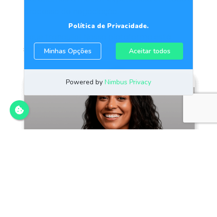
processo de negociação.
Fique tranquilo! Nossa plataforma está
sempre disponível para você 24h.