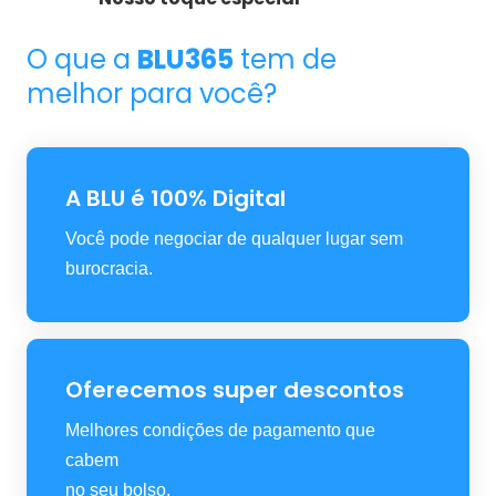
O que a
BLU365
tem de
melhor para você?
A BLU é 100% Digital
Você pode negociar de qualquer lugar sem
burocracia.
Oferecemos super descontos
Melhores condições de pagamento que
cabem
no seu bolso.